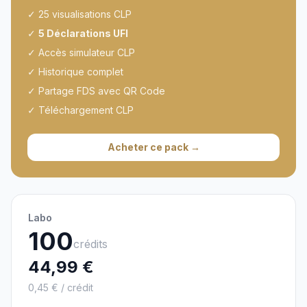
✓ 25 visualisations CLP
✓
5 Déclarations UFI
✓ Accès simulateur CLP
✓ Historique complet
✓ Partage FDS avec QR Code
✓ Téléchargement CLP
Acheter ce pack →
Labo
100
crédits
44,99 €
0,45 € / crédit